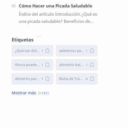
Cómo Hacer una Picada Saludable
Índice del artículo Introducción ¿Qué es
una picada saludable? Beneficios de
optar por una picada saludable
Elementos esenciales de una picada
Etiquetas
equi…
¿Qué tan dolorosa es una cirugía de nariz?
adelantos personales
Ahora puedes invertir en tenistas
alimento balanceado para perros
alimento para perros
Bolsa de Trabajo
bolsa de trabajo argentina
bolsa de trabajo Randstad
Bolsa de trabajo Randstad Argentina
busco empleo
Busco Empleo en Capital Federal
Busco Empleo Ya