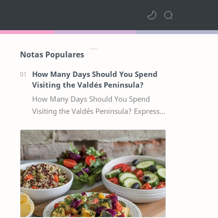
Notas Populares
How Many Days Should You Spend
Visiting the Valdés Peninsula?
How Many Days Should You Spend
Visiting the Valdés Peninsula? Express
Visit (1–2 Days) Perfect if you’re staying
in Puerto Madryn and want a sho…