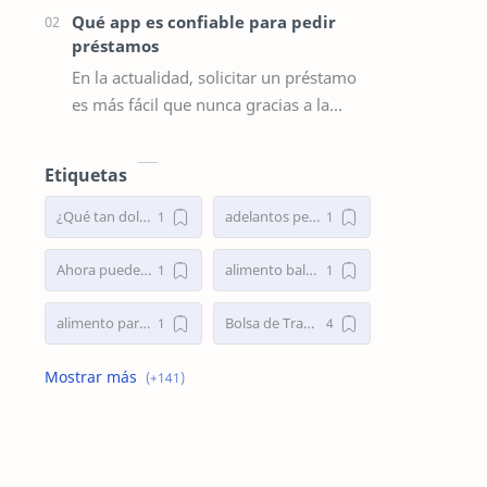
Qué app es confiable para pedir
préstamos
En la actualidad, solicitar un préstamo
es más fácil que nunca gracias a la
tecnología. Las aplicaciones móviles
han revolucionado la forma en que
Etiquetas
ob…
¿Qué tan dolorosa es una cirugía de nariz?
adelantos personales
Ahora puedes invertir en tenistas
alimento balanceado para perros
alimento para perros
Bolsa de Trabajo
bolsa de trabajo argentina
bolsa de trabajo Randstad
Bolsa de trabajo Randstad Argentina
busco empleo
Busco Empleo en Capital Federal
Busco Empleo Ya