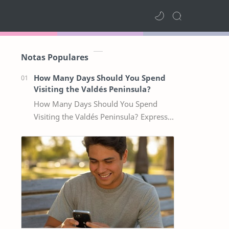
Notas Populares
How Many Days Should You Spend
Visiting the Valdés Peninsula?
How Many Days Should You Spend
Visiting the Valdés Peninsula? Express
Visit (1–2 Days) Perfect if you’re staying
in Puerto Madryn and want a sho…