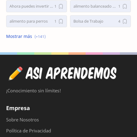
Ahora puedes invertir en tenistas
alimento balanceado para perros
alimento para perros
Bolsa de Trabajo
bolsa de trabajo argentina
bolsa de trabajo Randstad
Bolsa de trabajo Randstad Argentina
busco empleo
Busco Empleo en Capital Federal
Busco Empleo Ya
Busco Trabajo
Busco Trabajo en Capital Federal
¡Conocimiento sin límites!
busco trabajo en Zona Sur
Busco trabajo medio tiempo
Empresa
carga sube beta
cargar sube gratis
Sobre Nosotros
cargar sube pagomiscuentas
cargar sube por celular
Política de Privacidad