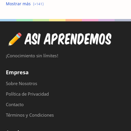
bolsa de trabajo argentina
bolsa de trabajo Randstad
Bolsa de trabajo Randstad Argentina
busco empleo
Busco Empleo en Capital Federal
Busco Empleo Ya
Busco Trabajo
Busco Trabajo en Capital Federal
¡Conocimiento sin límites!
busco trabajo en Zona Sur
Busco trabajo medio tiempo
Empresa
carga sube beta
cargar sube gratis
Sobre Nosotros
cargar sube pagomiscuentas
cargar sube por celular
Política de Privacidad
cementerio musulman en España
Cirugía de Nariz Ancha
Contacto
Términos y Condiciones
cirugía de nariz argentina
cirugia de nariz hombre