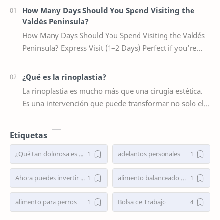
How Many Days Should You Spend Visiting the
Valdés Peninsula?
How Many Days Should You Spend Visiting the Valdés
Peninsula? Express Visit (1–2 Days) Perfect if you’re
staying in Puerto Madryn and want a sho…
¿Qué es la rinoplastia?
La rinoplastia es mucho más que una cirugía estética.
Es una intervención que puede transformar no solo el
aspecto físico del rostro, sino también l…
Etiquetas
¿Qué tan dolorosa es una cirugía de nariz?
adelantos personales
Ahora puedes invertir en tenistas
alimento balanceado para perros
alimento para perros
Bolsa de Trabajo